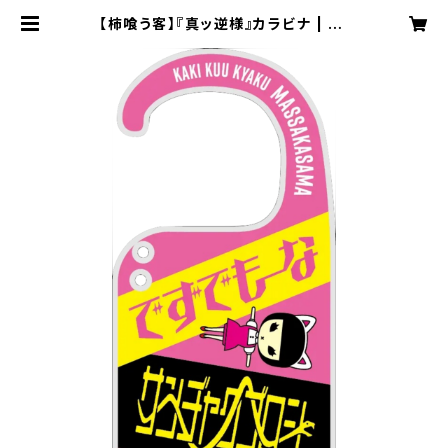
【柿喰う客】『真ッ逆様』カラビナ | go
rch shop