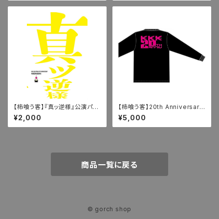
【柿喰う客】『真ッ逆様』公演パン
【柿喰う客】20th Anniversary
フレット
ロングTシャツ（XL）
¥2,000
¥5,000
商品一覧に戻る
© gorch shop