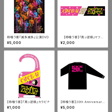
柿喰う客『滅多滅多』公演DVD
【柿喰う客】『真ッ逆様』マフラ
ータオル
¥5,000
¥2,000
【柿喰う客】『真ッ逆様』カラビナ
【柿喰う客】20th Anniversary
ロングTシャツ（M）
¥1,000
¥5,000