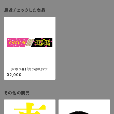
最近チェックした商品
【柿喰う客】『真ッ逆様』マフラ
ータオル
¥2,000
その他の商品