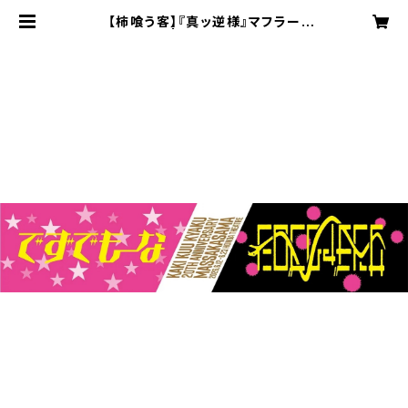
【柿喰う客】『真ッ逆様』マフラータ
オル | gorch shop