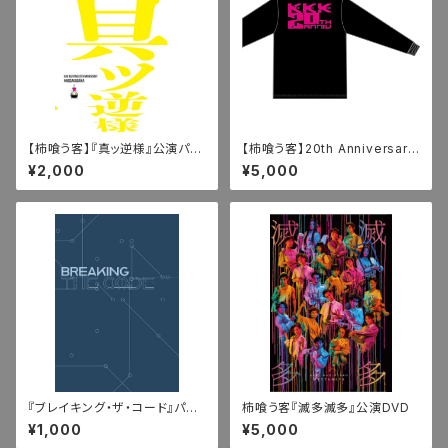
【柿喰う客】『真ッ逆様』公演パン
【柿喰う客】20th Anniversary
フレット
ロングTシャツ（XL）
¥2,000
¥5,000
『ブレイキング・ザ・コード』パン
柿喰う客『滅多滅多』公演DVD
フレット
¥1,000
¥5,000