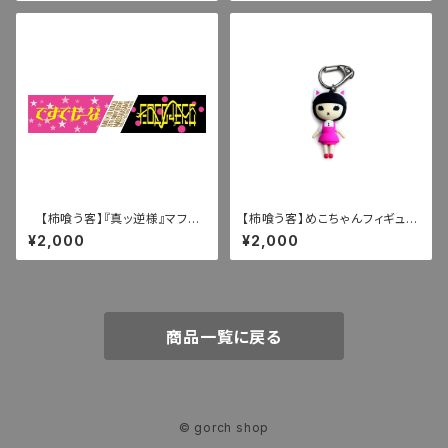
【柿喰う客】『真ッ逆様』マフラ
【柿喰う客】めこちゃんフィギュア
ータオル
キーホルダー
¥2,000
¥2,000
商品一覧に戻る
© gorch shop