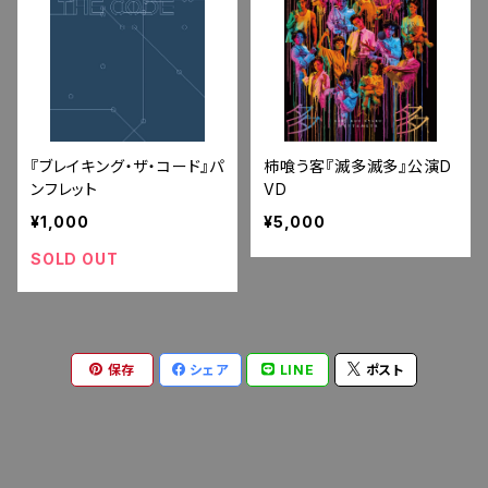
『ブレイキング・ザ・コード』パ
柿喰う客『滅多滅多』公演D
ンフレット
VD
¥1,000
¥5,000
SOLD OUT
保存
シェア
LINE
ポスト