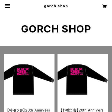
gorch shop
GORCH SHOP
【柿喰う客】20th Annivers
【柿喰う客】20th Annivers